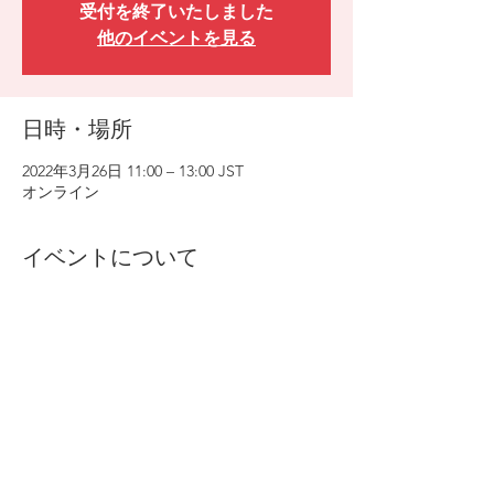
受付を終了いたしました
他のイベントを見る
日時・場所
2022年3月26日 11:00 – 13:00 JST
オンライン
イベントについて
【対象】海外に在住、または海外から帰国し
た中学生で難関高校を受験する帰国生および
保護者
【日時】お申込み欄よりご都合のよろしい日
時をお選びください。
【講師】MKJ インターナショナル教育セン
ター 代表 羅 和益
このイベントをシェア